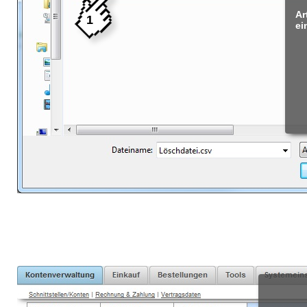
Ar
1
ei