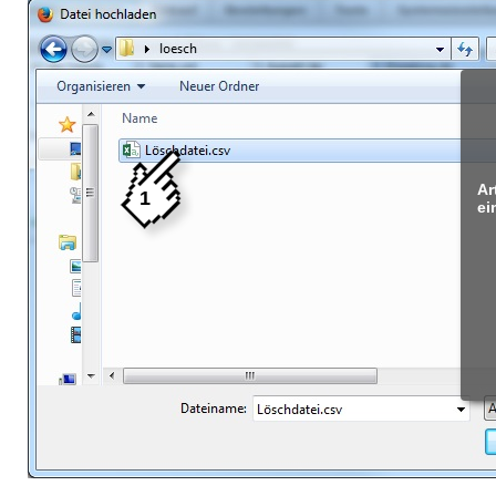
Ar
1
ei