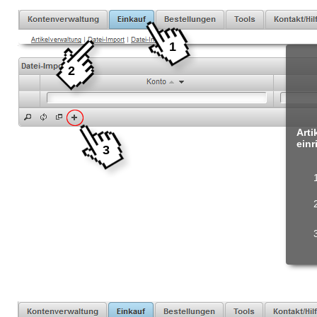
1
2
Arti
einr
3