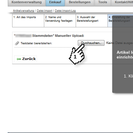
Artikel
1
einrich
Kl