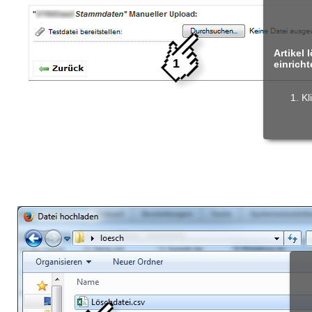
Artikel
1
einrich
Kl