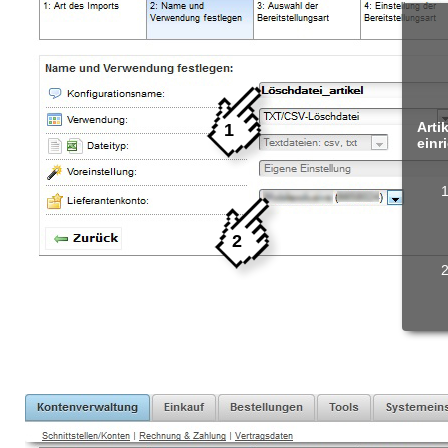
Arti
1
einr
2